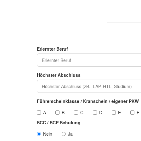
Erlernter Beruf
Höchster Abschluss
Führerscheinklasse / Kranschein / eigener PKW
A
B
C
D
E
F
SCC / SCP Schulung
Nein
Ja