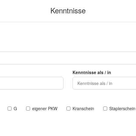
Kenntnisse als / in
G
eigener PKW
Kranschein
Staplerschein