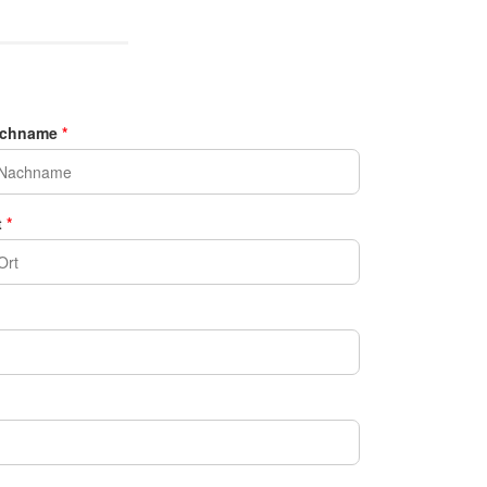
chname
*
t
*